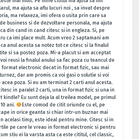
este mai mult. Pe mine cititul ma ajuta sa imi
arul, ma ajuta sa aflu lucuri noi , sa invat despre
ia, ma relaxeza, imi ofera o usita prin care sa
 de business si de dezvoltare personala, ma ajuta
a din cand in cand citesc si in engleza. Si, pe
tru ca imi place mult. Acum vreo 2 saptamani am
ca anul acesta sa notez tot ce citesc si la finalul
itite si sa postez poza. Mi-a placut si am acceptat
i reusi la finalul anului sa fac poza cu teancul de
n format electronic decat in format fizic, sau mai
turnez, dar am promis ca voi gasi o solutie si voi
 acea poza. Si eu am terminat 2 carti anul acesta.
itesc in paralel 2 carti, una in format fizic si una in
 kindle? Eu sunt deja la al treilea model, pe primul
 10 ani.
Este comod de citit oriunde cu el, pe
cape in orice geanta si chiar intr-un buznar mai
in acelasi timp, este ideal pentru mine. Citesc si in
tile pe care le vreau in format electronic si pentru
m stiu ei la varsta asta ca este cititul, cel classic,