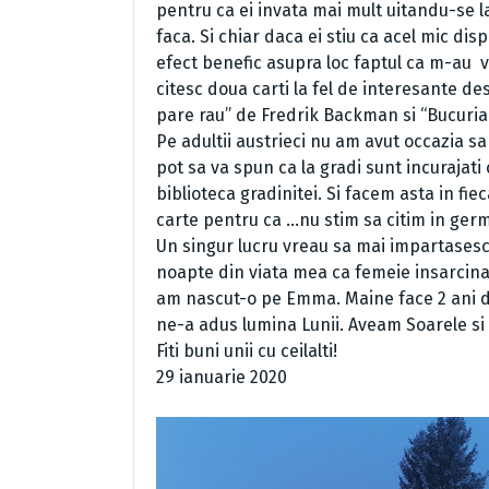
pentru ca ei invata mai mult uitandu-se 
faca. Si chiar daca ei stiu ca acel mic di
efect benefic asupra loc faptul ca m-au
v
citesc doua carti la fel de interesante des
pare rau” de Fredrik Backman si “Bucuria vi
Pe adultii austrieci nu am avut occazia sa 
pot sa va spun ca la gradi sunt incurajat
biblioteca gradinitei. Si facem asta in fie
carte pentru ca …nu stim sa citim in ge
Un singur lucru vreau sa mai impartasesc c
noapte din viata mea ca femeie insarcina
am nascut-o pe Emma. Maine face 2 ani de
ne-a adus lumina Lunii. Aveam Soarele si 
Fiti buni unii cu ceilalti!
29 ianuarie 2020