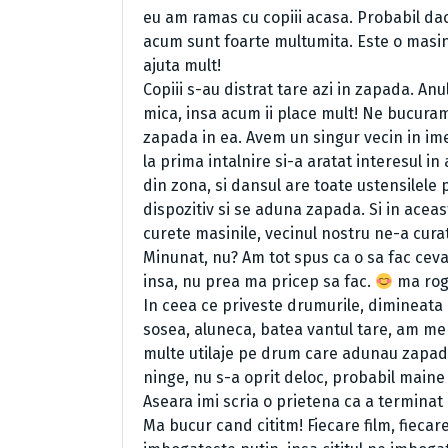
eu am ramas cu copiii acasa. Probabil daca
acum sunt foarte multumita. Este o masin
ajuta mult!
Copiii s-au distrat tare azi in zapada. A
mica, insa acum ii place mult! Ne bucura
zapada in ea. Avem un singur vecin in im
la prima intalnire si-a aratat interesul in a
din zona, si dansul are toate ustensilele p
dispozitiv si se aduna zapada. Si in acea
curete masinile, vecinul nostru ne-a curat
Minunat, nu? Am tot spus ca o sa fac ceva,
insa, nu prea ma pricep sa fac.
ma rog,
In ceea ce priveste drumurile, dimineata
sosea, aluneca, batea vantul tare, am m
multe utilaje pe drum care adunau zapada
ninge, nu s-a oprit deloc, probabil mai
Aseara imi scria o prietena ca a terminat
Ma bucur cand cititm! Fiecare film, fiecar