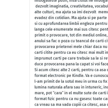
imbogateste putin, insa cititul ne imbogat
dezvolt imaginatia, creativitatea, vocabul
alte culturi, ma ajuta sa imi dezvolt
memor
evadez din cotidian. Ma ajuta si pe parte
si cu aprofundarea limbii engleza pentru c
langa cele enumerate mai sus citesc pen
primit o provocare, tot din mediul online, 
anului sa fac o poza cu teancul de carti c
provocarea prietenei mele chiar daca nu vo
carti citite pentru ca eu citesc mai mult i
imprumut carti pe care trebuie sa le si re
duce provocarea pana la capat si voi face
Si acum citesc alte 2 carti, pentru ca asa c
format electronic pe Kindle. Va e cunoscut
l-am primit de la sotul meu in urma cu fix
lumina naturala afara sau in intuneric, in
mare, pot “cara” in el multe sute de carti 
format fizic pentru ca nu gasesc toate car
ca vreau sa ma vada copiii ca citesc, asa cu