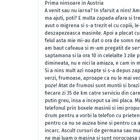
Prima ninsoare in Austria
A venit sau nu iarna? In sfarsit a nins! Am
ma ajuti, poti? E multa zapada afara si tr
avut o migrena si s-a trezit el cu copiii, 
deszapezeasca masinile. Apoi a plecat cu 
felul asta mie mi-au dat o ora de somn n
am baut cafeaua si m-am pregatit de servici
saptamana si la ora 10 in celelalte 3 zile 
dimineata, nu e nici la amiaza, e cam in m
Si a nins mult azi noapte si s-a depus za
verzi, frumoase, aproape ca nu le mai ve
poze! Atat de frumosi sunt muntii si brazi
fiecare zi 35 de km catre serviciu din ca
putin greu, insa a inceput sa imi placa. M
telefonul prin boxele masinii si imi pro
drum pentru a vorbi la telefon cu prieten
pentru ca nu se auzea bine si pentru ca 
incarc. Ascult cursuri de germana sau m
ne mai luam o masina si sunt norocoasa ca