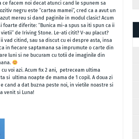
la ce facem noi decat atunci cand le spunem sa
spozitiv negru este “cartea mamei”, cred ca a avut un
azut mereu si dand paginile in modul clasic! Acum
i foarte diferite: “Bunica mi-a spus sa iti spun ca ii
etii” de Iriving Stone. Le-ati citit? V-au placut?
ii vad citind, sau sa discut cu ei despre asta, insa
i ca in fiecare saptamana sa imprumute o carte din
care luni si ne bucuram cu totii de imaginile din
rmana.
u voi azi. Acum fix 2 ani,
petreceam ultima
ta si
ultima noapte de mama de 1 copil. A doua zi
 cand a dat buzna peste noi, in vietile noastre si
a venit si Luna!