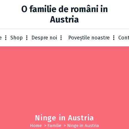
O familie de români in
Austria
e
Shop
Despre noi
Poveștile noastre
Con
Ninge in Austria
Home
>
Familie
>
Ninge in Austria