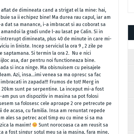
 aflat de dimineata cand a strigat el la mine: hai,
ebuie sa ii echipez bine! Ma durea rau capul, iar am
le-a dat sa manance, i-a imbracat si au coborat sa
amandoi la gradi unde l-au lasat pe Calin. Si in
eintrerupt dimineata, plus 40 de minute in care mi-
u in liniste. Incep serviciul la ora 9 , 2 zile pe
pe saptamana. Si termin la ora 2.
Nu e nici
ijloc asa, dar pentru noi functioneaza bine.
pada si inca ninge. Ma obisnuisem cu peisajele
deam. Azi, insa…imi venea sa ma opresc sa fac
 imbracati in zapada!!! Frumos de tot! Merg in
re 20km sunt pe serpentine. La inceput mi-a fost
i-am pus un dispozitiv in masina sa pot folosi
pusesem sa folosesc cele aproape 2 ore petrecute pe
ii de acasa, cu familia. Insa am renuntat repede
am ales sa petrec acel timp eu cu mine si sa ma
uzica la maxim!
Sunt norocoasa ca am reusit sa
 a fost singur sotul meu sa ia masina, fara mine,