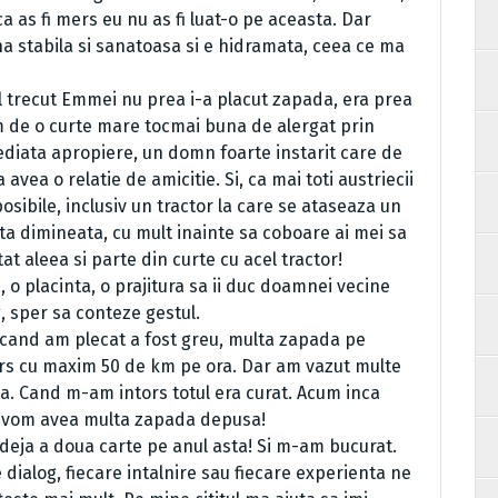
 as fi mers eu nu as fi luat-o pe aceasta. Dar
a stabila si sanatoasa si e hidramata, ceea ce ma
nul trecut Emmei nu prea i-a placut zapada, era prea
m de o curte mare tocmai buna de alergat prin
ediata apropiere, un domn foarte instarit care de
 avea o relatie de amicitie. Si, ca mai toti austriecii
osibile, inclusiv un tractor la care se ataseaza un
sta dimineata, cu mult inainte sa coboare ai mei sa
at aleea si parte din curte cu acel tractor!
 o placinta, o prajitura sa ii duc doamnei vecine
 sper sa conteze gestul.
 cand am plecat a fost greu, multa zapada pe
ers cu maxim 50 de km pe ora. Dar am vazut multe
. Cand m-am intors totul era curat. Acum inca
ne vom avea multa zapada depusa!
 deja a doua carte pe anul asta! Si m-am bucurat.
e dialog, fiecare intalnire sau fiecare experienta ne