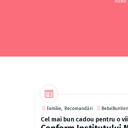
Home
Familie
,
Recomandări
BebeBunVen
Cel mai bun cadou pentru o v