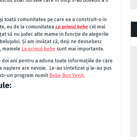
ascult doar sursele care in timp s-au dovedit a fi
și toată comunitatea pe care ea a construit-o in
ete, eu de la comunitatea
La primul bebe
cel mai
țat să nu judec alte mame in funcție de alegerile
belușului. Și am invățat că, deși ne deosebesc
oi, mamele
La primul bebe
sunt mai importante.
 doi ani pentru a aduna toate informațiile de care
a naștere are nevoie. Le-au sintetizat și le-au pus
intr-un program numit
Bebe Bun Venit
.
ule: