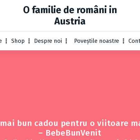
O familie de români in
Austria
e
Shop
Despre noi
Poveștile noastre
Con
 mai bun cadou pentru o viitoare 
– BebeBunVenit