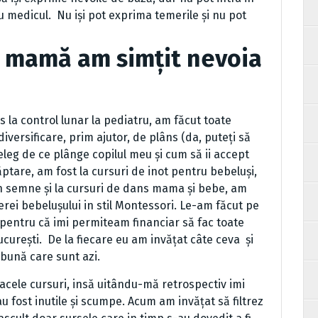
cu medicul. Nu iși pot exprima temerile și nu pot
 mamă am simțit nevoia
 la control lunar la pediatru, am făcut toate
iversificare, prim ajutor, de plâns (da, puteți să
țeleg de ce plânge copilul meu și cum să ii accept
ăptare, am fost la cursuri de inot pentru bebeluși,
in semne și la cursuri de dans mama și bebe, am
rei bebelușului in stil Montessori. Le-am făcut pe
 pentru că imi permiteam financiar să fac toate
București. De la fiecare eu am invățat câte ceva și
ama bună care sunt azi.
 acele cursuri, insă uitându-mă retrospectiv imi
u fost inutile și scumpe. Acum am invățat să filtrez