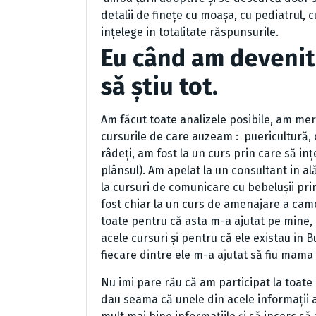
detalii de finețe cu moașa, cu pediatrul, 
ințelege in totalitate răspunsurile.
Eu când am devenit
să știu tot.
Am făcut toate analizele posibile, am mers
cursurile de care auzeam : puericultură, d
râdeți, am fost la un curs prin care să in
plânsul). Am apelat la un consultant in al
la cursuri de comunicare cu bebelușii pr
fost chiar la un curs de amenajare a came
toate pentru că asta m-a ajutat pe mine,
acele cursuri și pentru că ele existau in 
fiecare dintre ele m-a ajutat să fiu m
Nu imi pare rău că am participat la toate
dau seama că unele din acele informații a