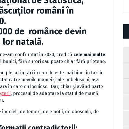
ațional de Statistică,
scuților români în
0.
0000 de românce devin
lor natală.
e ne-am confruntat in 2020, cred că
cele mai multe
 bunici, fără surori sau poate chiar fără prietene.
 plecat in țări in care le este mai bine, in țari in
tat către nevoile mamei și ale bebelușului, așa
 țara in care eu locuiesc. Dar, chiar și având parte
terii
, procesul de adaptare la statul de mamă
u.
 indoieli, de temeri, de emoții, de oboseală, de
formații contradictorii: