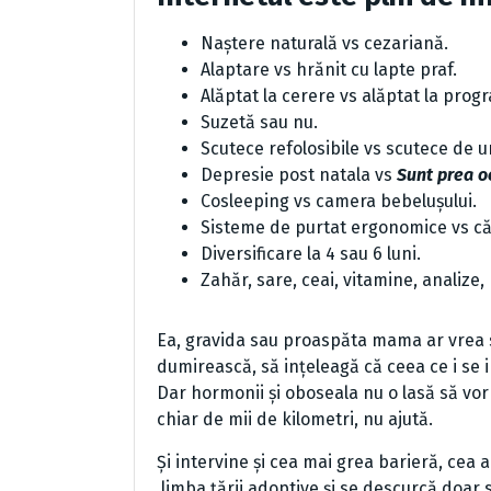
Naștere naturală vs cezariană.
Alaptare vs hrănit cu lapte praf.
Alăptat la cerere vs alăptat la prog
Suzetă sau nu.
Scutece refolosibile vs scutece de u
Depresie post natala vs
Sunt prea o
Cosleeping vs camera bebelușului.
Sisteme de purtat ergonomice vs că
Diversificare la 4 sau 6 luni.
Zahăr, sare, ceai, vitamine, analize, p
Ea, gravida sau proaspăta mama ar vrea s
dumirească, să ințeleagă că ceea ce i se 
Dar hormonii și oboseala nu o lasă să vor
chiar de mii de kilometri, nu ajută.
Și intervine și cea mai grea barieră, cea 
limba țării adoptive și se descurcă doar s