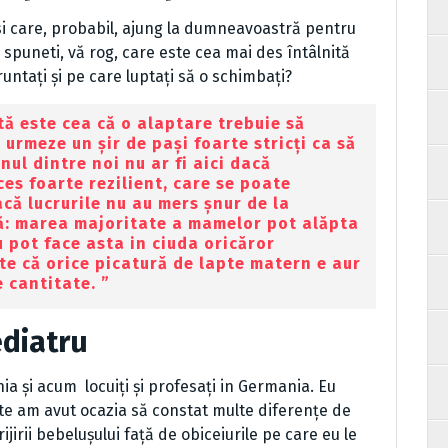
si care, probabil, ajung la dumneavoastră pentru
 spuneti, vă rog, care este cea mai des întâlnită
untați și pe care luptați să o schimbați?
ă este cea că o alaptare trebuie să
 urmeze un șir de pași foarte stricți ca să
ul dintre noi nu ar fi aici dacă
ces foarte rezilient, care se poate
că lucrurile nu au mers șnur de la
ă: marea majoritate a mamelor pot alăpta
u pot face asta in ciuda oricăror
ste că orice picatură de lapte matern e aur
e cantitate. ”
ediatru
ia și acum locuiți și profesați in Germania. Eu
tate am avut ocazia să constat multe diferențe de
rijirii bebelușului față de obiceiurile pe care eu le