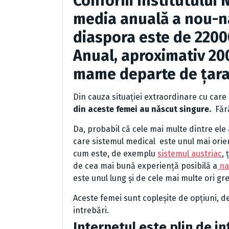
Conform Institutului N
media anuală a nou-nă
diaspora este de 2200
Anual, aproximativ 2
mame departe de țara 
Din cauza situației extraordinare cu car
din aceste femei au născut singure.
Fără
Da, probabil că cele mai multe dintre ele au
care sistemul medical este unul mai orien
cum este, de exemplu
sistemul austriac
,
de cea mai bună experiență posibilă a
naș
este unul lung și de cele mai multe ori gre
Aceste femei sunt copleșite de opțiuni, de
intrebări.
Internetul este plin de in