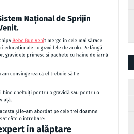
Sistem Național de Sprijin
enit.
Echipa
Bebe Bun Veni
t merge in cele mai sărace
ri educaționale cu gravidele de acolo. Pe lângă
 lor, gravidele primesc și pachete cu haine de iarnă
u am convingerea că el trebuie să fie
 bine cheltuiți pentru o gravidă sau pentru o
viață.
 acesta și le-am abordat pe cele trei doamne
sat câte o intrebare:
expert in alăptare