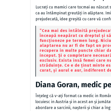
Lucrați cu mamici care tocmai au născut 
ca au întâmpinat greutăți in alăptare. Imi
prejudecată, idee greșită cu care vă confr
”Cea mai des intâlnită prejudecat
înceapă neapărat cu dreptul și să
funcționeze pe termen lung. Niciun
alaptarea nu ar fi de fapt un pro
recupera in multe puncte chiar da
inceput. Și o completare necesar
exclusiv. Exista insă femei care n
străduințe. Ce e de ținut minte e
curat, și aurul e aur, indiferent d
Diana Goran
, medic p
Înțeleg că v-ați format ca medic in Român
locuiesc in Austria și in acest an și jumă
abordare a sarcinii, nașterii și chiar a îng