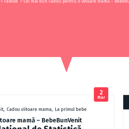
>
Familie
>
Cel mai bun cadou pentru o viitoare mamă – BebeB
2
Mar
it
,
Cadou viitoare mama
,
La primul bebe
iitoare mamă – BebeBunVenit