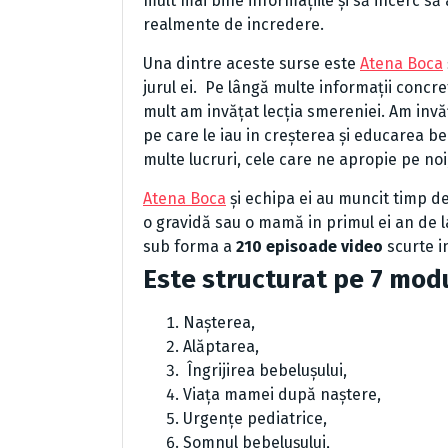
mult mai bine informațiile și să incerc să 
realmente de incredere.
Una dintre aceste surse este
Atena Boca
jurul ei. Pe lângă multe informații concr
mult am invățat lecția smereniei. Am invă
pe care le iau in creșterea și educarea be
multe lucruri, cele care ne apropie pe n
Atena Boca
și echipa ei au muncit timp de
o gravidă sau o mamă in primul ei an de l
sub forma a
210 episoade video
scurte 
Este structurat pe 7 mod
Nașterea,
Alăptarea,
Îngrijirea bebelușului,
Viața mamei după naștere,
Urgențe pediatrice,
Somnul bebelușului,