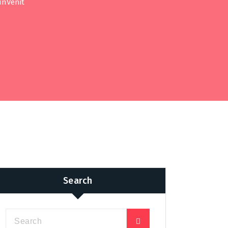
unVenit
Search