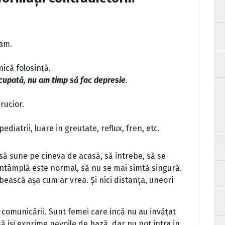
ram.
nică folosință.
cupată, nu am timp să fac depresie
.
rucior.
ediatrii, luare in greutate, reflux, fren, etc.
ă sune pe cineva de acasă, să intrebe, să se
intâmplă este normal, să nu se mai simtă singură.
bească așa cum ar vrea. Și nici distanța, uneori
a comunicării. Sunt femei care incă nu au invățat
ă iși exprime nevoile de bază, dar nu pot intra in