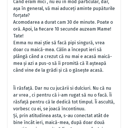
Când eram mici , nu eu în mod particular, dar,
așa în general, vă mai aduceți aminte pupăturile
forțate?
Acomodarea a durat cam 30 de minute. Poate o
oră. Apoi, la fiecare 10 secunde auzeam Mame!
Tate!
Emma nu mai știe să facă pipi singură, vrea
doar cu maică-mea. Călin a început ieri să
plângă când a crezut că nu mai e acasă maică-
mea și azi a pus-o să îi promită că îl așteapă
când vine de la grădi și că o găsește acasă.
Îi răsfață. Dar nu cu jucării si dulciuri. Nu că nu
ar vrea , ci pentru că i-am rugat să nu o facă. Îi
răsfață pentru că le dedică tot timpul. Îi ascultă,
vorbesc cu ei, se joacă încontinuu.
Și, prin atitudinea asta, s-au conectat atât de
bine încât ieri, maică-mea, după doar două