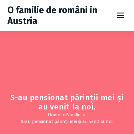
S
O familie de români in
k
i
Austria
p
t
o
c
o
n
t
e
n
t
S-au pensionat părinții mei și
au venit la noi.
Home
>
Familie
>
S-au pensionat părinții mei și au venit la noi.