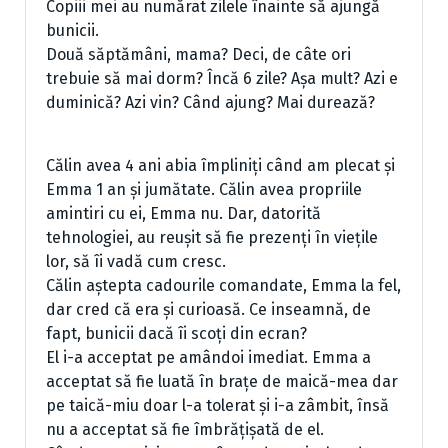
Copiii mei au numărat zilele înainte să ajungă
bunicii.
Două săptămâni, mama? Deci, de câte ori
trebuie să mai dorm? Încă 6 zile? Așa mult? Azi e
duminică? Azi vin? Când ajung? Mai durează?
Călin avea 4 ani abia împliniți când am plecat și
Emma 1 an și jumătate. Călin avea propriile
amintiri cu ei, Emma nu. Dar, datorită
tehnologiei, au reușit să fie prezenți în viețile
lor, să îi vadă cum cresc.
Călin aștepta cadourile comandate, Emma la fel,
dar cred că era și curioasă. Ce inseamnă, de
fapt, bunicii dacă îi scoți din ecran?
El i-a acceptat pe amândoi imediat. Emma a
acceptat să fie luată în brațe de maică-mea dar
pe taică-miu doar l-a tolerat și i-a zâmbit, însă
nu a acceptat să fie îmbrățișată de el.