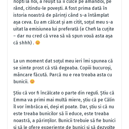
nopti la noi, a reușit să îi culce pe amândoi, pe
rând, citindu-le povești. A fost prima dată în
istoria noastră de părinți când s-a întâmplat
așa ceva. Eu am călcat și am citit, soțul meu s-a
uitat la emisiunea lui preferată (e Chefi la cuțite
– dar nu cred că vrea să vă spun vouă asta așa
că shhh) .
La un moment dat soțul meu ieri îmi spunea că
se simte prost că stă degeaba. Copiii bucuroși,
mâncare făcută. Parcă nu e rea treaba asta cu
bunicii.
Știu că vor fi încălcate o parte din reguli. Știu că
Emma va primi mai multă miere, știu că pe Călin
îl vor îmbrăca ei, deși el poate. Dar, știu si că nu
este treaba bunicilor să îi educe, este treaba
noastră, a părinților. Bunicii trebuie să fie bunici
și să le ofere experiențe de bunici și să dezvolte