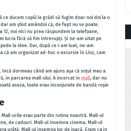
ce ducem copiii la grădi să fugim doar noi doi la o
, dar am știut amândoi că, de fapt nu se poate.
ra 12, noi nici nu prea răspundem la telefoane,
 lucra fără să fim intrerupți. Și ne-am uitat pe
pede la idee. Dar, după ce i-am luat, ne-am
așa că am organizat ad-hoc o excursie în Linz, cam
nă. Incă dormeau când am ajuns așa că soțul meu a
ră, in parcarea mall-ului. A incercat in
mall
, dar nu
poată aseza, toate erau inconjurate de bandă roșie
ie
ll-urile erau parte din rutina noastră. Mall-ul
e, de cadouri. Mall-ul insemna cinema. Mall-ul
a urâtă. Mall-ul insemna loc de joacă. Eram ca in