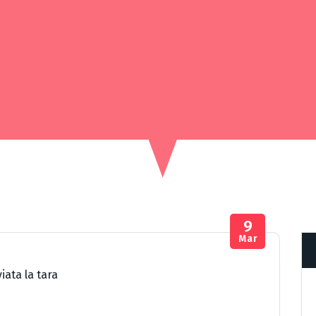
9
Mar
viata la tara