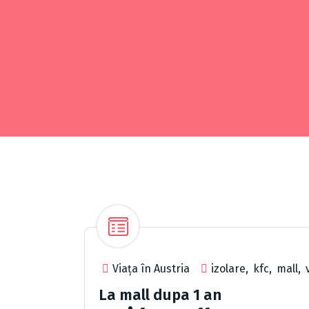
Viața în Austria
izolare
,
kfc
,
mall
,
La mall dupa 1 an