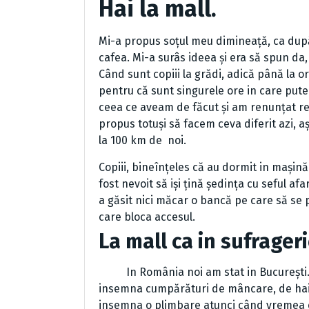
Hai la mall.
Mi-a propus soțul meu dimineață, ca după 
cafea. Mi-a surâs ideea și era să spun da
Când sunt copiii la grădi, adică până la o
pentru că sunt singurele ore in care putem
ceea ce aveam de făcut și am renunțat re
propus totuși să facem ceva diferit azi, 
la 100 km de noi.
Copiii, bineînțeles că au dormit in mași
fost nevoit să iși țină ședința cu seful afa
a găsit nici măcar o bancă pe care să se 
care bloca accesul.
La
mall
ca in sufrager
In România noi am stat in București. Ma
insemna cumpărături de mâncare, de hain
insemna o plimbare atunci când vremea er