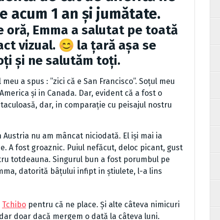
e acum 1 an și jumătate.
ră, Emma a salutat pe toată
ct vizual. 😊 la țară așa se
ți și ne salutăm toți.
u a spus : ”zici că e San Francisco”. Soțul meu
n America și in Canada. Dar, evident că a fost o
ctaculoasă, dar, in comparație cu peisajul nostru
 Austria nu am mâncat niciodată. El iși mai ia
. A fost groaznic. Puiul nefăcut, deloc picant, gust
ntru totdeauna. Singurul bun a fost porumbul pe
a, datorită bâțului infipt in știulete, l-a lins
a
Tchibo
pentru că ne place. Și alte câteva nimicuri
, dar doar dacă mergem o dată la câteva luni.