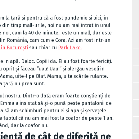
 țară și pentru că a fost pandemie și aici, in
 din timp mall-urile, noi nu am mai intrat in unul
e noi, cam la 40 de minute, este un mall, dar este
n România, cam cum e Cora. Azi am fost intr-un
in București
sau chiar cu
Park Lake.
 apă. Deloc. Copiii da. Ei au fost foarte fericiți.
 oprit și făceau ”uau! Uau!” și alergau veseli in
Mama, uite-l pe Olaf. Mama, uite scările rulante.
a țară nu prea sunt.
nostru. Dintr-o dată eram foarte conștienți de
 Emma a insistat să și-o pună peste pantalonii de
ca să am schimburi pentru ei și apa și șervețele
 faptul că nu am mai fost la coafor de peste 1 an.
nd, dar la coafor nu.
tă de cât de diferită ne