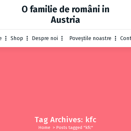
O familie de români in
Austria
e
Shop
Despre noi
Poveștile noastre
Con
Tag Archives: kfc
Home
>
Posts tagged "kfc"