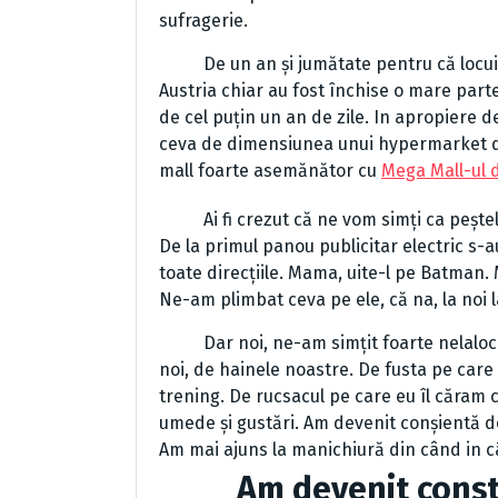
sufragerie.
De un an și jumătate pentru că locuim la
Austria chiar au fost închise o mare parte
de cel puțin un an de zile. In apropiere d
ceva de dimensiunea unui hypermarket di
mall foarte asemănător cu
Mega Mall-ul d
Ai fi crezut că ne vom simți ca peștele in
De la primul panou publicitar electric s-au
toate direcțiile. Mama, uite-l pe Batman. 
Ne-am plimbat ceva pe ele, că na, la noi l
Dar noi, ne-am simțit foarte nelalocul 
noi, de hainele noastre. De fusta pe care
trening. De rucsacul pe care eu îl căram 
umede și gustări. Am devenit conșientă de
Am mai ajuns la manichiură din când in câ
Am devenit conștien