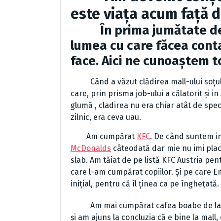
este viața acum față d
În prima jumătate de o
lumea cu care făcea conta
face. Aici ne cunoaștem to
Când a văzut clădirea mall-ului soțul me
care, prin prisma job-ului a călatorit și i
glumă , cladirea nu era chiar atât de spe
zilnic, era ceva uau.
Am cumpărat
KFC
. De când suntem in
McDonalds
câteodată dar mie nu imi place
slab. Am tăiat de pe listă KFC Austria pe
care l-am cumpărat copiilor. Și pe care Emm
inițial, pentru că îl ținea ca pe înghețată.
Am mai cumpărat cafea boabe de l
și am ajuns la concluzia că e bine la mall