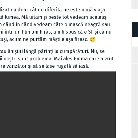
 nu doar cât de diferită ne este nouă viața
tă lumea. Mă uitam și peste tot vedeam aceleași
 Din când in când vedeam câte o mască neagră sau
 intr-un film am fi râs, am fi spus că e SF și că nu
tuși, acum ne purtăm măștile așa firesc. ☹
 liniștiți lângă părinți la cumpărături. Nu, se
iii noștri sunt problema. Mai ales Emma care a vrut
re vânzător și să se lase rugată să iasă.