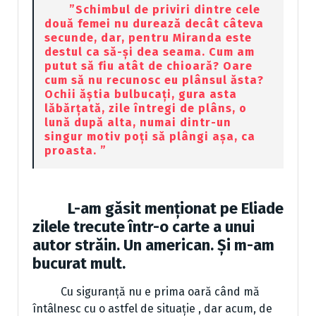
”Schimbul de priviri dintre cele
două femei nu durează decât câteva
secunde, dar, pentru Miranda este
destul ca să-și dea seama. Cum am
putut să fiu atât de chioară? Oare
cum să nu recunosc eu plânsul ăsta?
Ochii ăștia bulbucați, gura asta
lăbărțată, zile întregi de plâns, o
lună după alta, numai dintr-un
singur motiv poți să plângi așa, ca
proasta. ”
L-am găsit menționat pe Eliade
zilele trecute într-o carte a unui
autor străin. Un american. Și m-am
bucurat mult.
Cu siguranță nu e prima oară când mă
întâlnesc cu o astfel de situație , dar acum, de