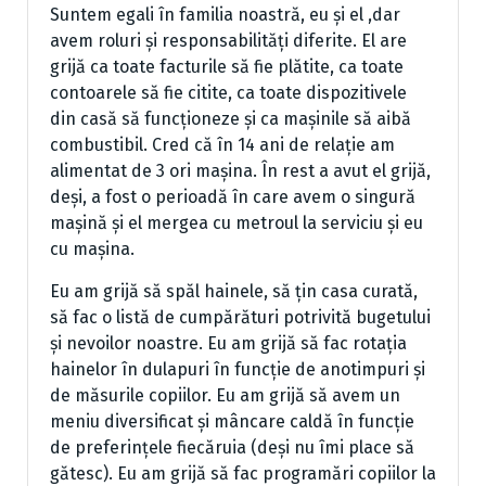
Suntem egali în familia noastră, eu și el ,dar
avem roluri și responsabilități diferite. El are
grijă ca toate facturile să fie plătite, ca toate
contoarele să fie citite, ca toate dispozitivele
din casă să funcționeze și ca mașinile să aibă
combustibil. Cred că în 14 ani de relație am
alimentat de 3 ori mașina. În rest a avut el grijă,
deși, a fost o perioadă în care avem o singură
mașină și el mergea cu metroul la serviciu și eu
cu mașina.
Eu am grijă să spăl hainele, să țin casa curată,
să fac o listă de cumpărături potrivită bugetului
și nevoilor noastre. Eu am grijă să fac rotația
hainelor în dulapuri în funcție de anotimpuri și
de măsurile copiilor. Eu am grijă să avem un
meniu diversificat și mâncare caldă în funcție
de preferințele fiecăruia (deși nu îmi place să
gătesc). Eu am grijă să fac programări copiilor la