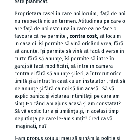
este planificat.
Proprietara casei în care noi locuim, față de noi
nu respectă niciun termen. Atitudinea pe care o
are față de noi este una in care ea ne face o
favoare că ne permite ,
contra cost,
să locuim
in casa ei. Își permite să vină oricând vrea, fără
să anunțe, își permite să vină să facă diverse in
curte fără să anunțe, își permite să intre în
garaj să facă modificări, să intre în camera
centralei fără să anunțe și ieri, a întrecut orice
limită și a intrat în casă cu un instalator , fără să
ne anunțe și fără ca noi să fim acasă. Să vă
explic panica și violarea intimității pe care am
simțit-o când am ajuns acasă și am constatat?
Să vă explic furia și umilința și, in acelasi timp
neputința pe care le-am simțit? Cred ca vă
imaginați, nu?
I-am propus soțului meu să sunăm la poliție si