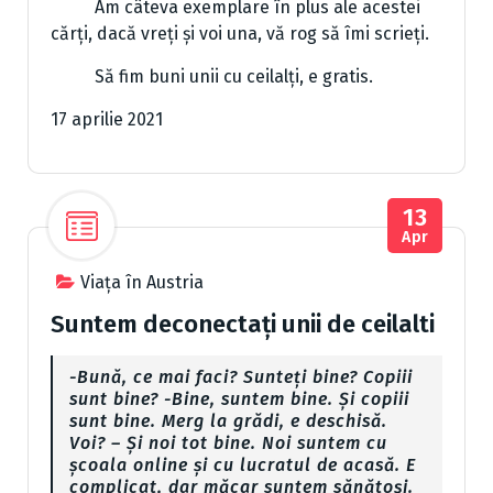
Am câteva exemplare în plus ale acestei
cărți, dacă vreți și voi una, vă rog să îmi scrieți.
Să fim buni unii cu ceilalți, e gratis.
17 aprilie 2021
13
Apr
Viața în Austria
Suntem deconectați unii de ceilalti
-Bună, ce mai faci? Sunteți bine? Copiii
sunt bine? -Bine, suntem bine. Și copiii
sunt bine. Merg la grădi, e deschisă.
Voi? – Și noi tot bine. Noi suntem cu
școala online și cu lucratul de acasă. E
complicat, dar măcar suntem sănătoși.