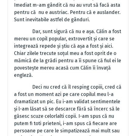
Imediat m-am gândit că nu au vrut să facă asta
pentru că nu e austriac. Pentru că e auslander.
Sunt inevitabile astfel de gânduri.
Dar, sunt sigură că nu e așa. Călin a fost
mereu un copil popular, extrovertit și care se
integrează repede și știu că așa a fost și aici.
Chiar zilele trecute soțul meu a fost oprit de o
mămică de la grădi pentru a îi spune că fiul ei le
povestește mereu acasă cum Călin îi învață
engleză.
Deci nu cred că îl resping copiii, cred că
a fost un moment azi pe care copilul meu l-a
dramatizat un pic. Eu i-am validat sentimentele
și l-am lăsat să se descarce fără să încerc să le
găsesc scuze celorlalti copii. I-am spus că nu
putem fi toti prieteni, i-am spus că fiecare are
persoane pe care le simpatizează mai mult sau