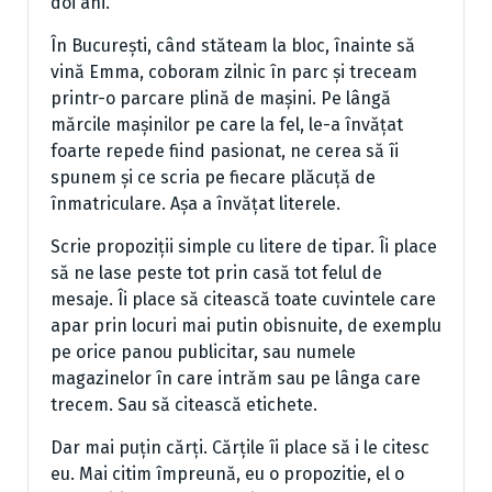
doi ani.
În București, când stăteam la bloc, înainte să
vină Emma, coboram zilnic în parc și treceam
printr-o parcare plină de mașini. Pe lângă
mărcile mașinilor pe care la fel, le-a învățat
foarte repede fiind pasionat, ne cerea să îi
spunem și ce scria pe fiecare plăcuță de
înmatriculare. Așa a învățat literele.
Scrie propoziții simple cu litere de tipar. Îi place
să ne lase peste tot prin casă tot felul de
mesaje. Îi place să citească toate cuvintele care
apar prin locuri mai putin obisnuite, de exemplu
pe orice panou publicitar, sau numele
magazinelor în care intrăm sau pe lânga care
trecem. Sau să citească etichete.
Dar mai puțin cărți. Cărțile îi place să i le citesc
eu. Mai citim împreună, eu o propozitie, el o