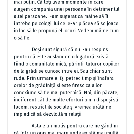
mai puțin. Că toți avem momente în care
alegem compania unei persoane în detrimentul
altei persoane. I-am sugerat ca mâine să îi
întrebe pe colegii lui ce le-ar plăcea să se joace,
in loc să le propună el jocuri. Vedem mâine cum
o să fie.
Deși sunt sigură că nu l-au respins
pentru că este auslander, o legătură există.
Fiind o comunitate mică, părintii tuturor copiilor
de la grădi se cunosc între ei. Sau chiar sunt
rude. Prin urmare ei își petrec timp și înafara
orelor de grădiniță și este firesc ca a lor
conexiune să fie mai puternică. Noi, din păcate,
indiferent cât de multe eforturi am fi dispuși să
facem, restrictiile sociale și vremea urâtă ne
împiedică să dezvloltăm relații.
Asta e un motiv pentru care ne gândim
că într-un oraș mai mare unde există mai multă