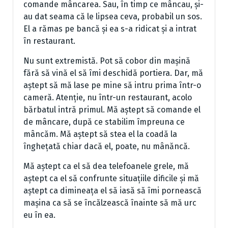
comande mâncarea. Sau, în timp ce mâncau, și-
au dat seama că le lipsea ceva, probabil un sos.
El a rămas pe bancă și ea s-a ridicat și a intrat
în restaurant.
Nu sunt extremistă. Pot să cobor din mașină
fără să vină el să îmi deschidă portiera. Dar, mă
aștept să mă lase pe mine să intru prima într-o
cameră. Atenție, nu într-un restaurant, acolo
bărbatul intră primul. Mă aștept să comande el
de mâncare, după ce stabilim împreuna ce
mâncăm. Mă aștept să stea el la coadă la
înghețată chiar dacă el, poate, nu mânăncă.
Mă aștept ca el să dea telefoanele grele, mă
aștept ca el să confrunte situațiile dificile și mă
aștept ca dimineața el să iasă să îmi pornească
mașina ca să se încălzească înainte să mă urc
eu în ea.