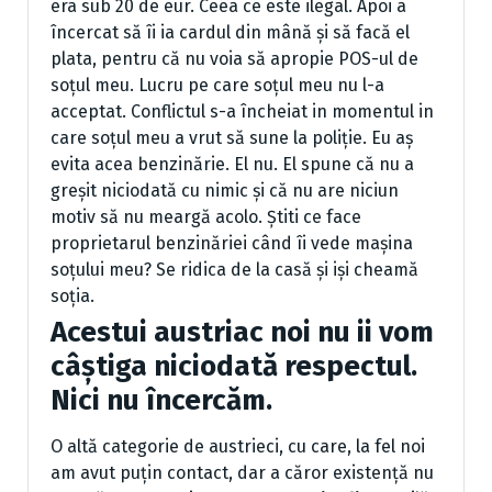
era sub 20 de eur. Ceea ce este ilegal. Apoi a
încercat să îi ia cardul din mână și să facă el
plata, pentru că nu voia să apropie POS-ul de
soțul meu. Lucru pe care soțul meu nu l-a
acceptat. Conflictul s-a încheiat in momentul in
care soțul meu a vrut să sune la poliție. Eu aș
evita acea benzinărie. El nu. El spune că nu a
greșit niciodată cu nimic și că nu are niciun
motiv să nu meargă acolo. Știti ce face
proprietarul benzinăriei când îi vede mașina
soțului meu? Se ridica de la casă și iși cheamă
soția.
Acestui austriac noi nu ii vom
câștiga niciodată respectul.
Nici nu încercăm.
O altă categorie de austrieci, cu care, la fel noi
am avut puțin contact, dar a căror existență nu