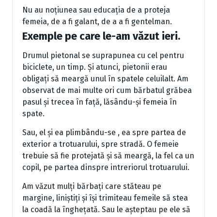
Nu au noțiunea sau educația de a proteja
femeia, de a fi galant, de a a fi gentelman.
Exemple pe care le-am văzut ieri.
Drumul pietonal se suprapunea cu cel pentru
biciclete, un timp. Și atunci, pietonii erau
obligați să meargă unul în spatele celuilalt. Am
observat de mai multe ori cum bărbatul grăbea
pasul și trecea în față, lăsându-și femeia în
spate.
Sau, el și ea plimbându-se , ea spre partea de
exterior a trotuarului, spre stradă. O femeie
trebuie să fie protejată și să meargă, la fel ca un
copil, pe partea dinspre intreriorul trotuarului.
Am văzut mulți bărbați care stăteau pe
margine, liniștiți și își trimiteau femeile să stea
la coadă la înghețată. Sau le așteptau pe ele să