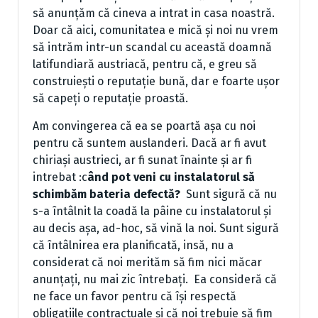
să anunțăm că cineva a intrat in casa noastră.
Doar că aici, comunitatea e mică și noi nu vrem
să intrăm intr-un scandal cu această doamnă
latifundiară austriacă, pentru că, e greu să
construiești o reputație bună, dar e foarte ușor
să capeți o reputație proastă.
Am convingerea că ea se poartă așa cu noi
pentru că suntem auslanderi. Dacă ar fi avut
chiriași austrieci, ar fi sunat înainte și ar fi
intrebat :c
ând pot veni cu instalatorul să
schimbăm bateria defectă?
Sunt sigură că nu
s-a întâlnit la coadă la pâine cu instalatorul și
au decis așa, ad-hoc, să vină la noi. Sunt sigură
că întâlnirea era planificată, insă, nu a
considerat că noi merităm să fim nici măcar
anunțați, nu mai zic întrebați. Ea consideră că
ne face un favor pentru că își respectă
obligațiile contractuale și că noi trebuie să fim