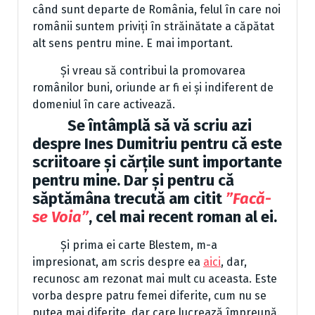
când sunt departe de România, felul în care noi
românii suntem priviți în străinătate a căpătat
alt sens pentru mine. E mai important.
Și vreau să contribui la promovarea
românilor buni, oriunde ar fi ei și indiferent de
domeniul în care activează.
Se întâmplă să vă scriu azi
despre
Ines Dumitriu
pentru că este
scriitoare și cărțile sunt importante
pentru mine. Dar și pentru că
săptămâna trecută am citit
”Facă-
se Voia”
, cel mai recent roman al ei.
Și prima ei carte Blestem, m-a
impresionat, am scris despre ea
aici
, dar,
recunosc am rezonat mai mult cu aceasta. Este
vorba despre patru femei diferite, cum nu se
putea mai diferite, dar care lucrează împreună.