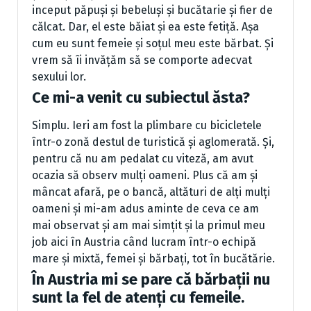
inceput păpuși și bebeluși și bucătarie și fier de
călcat. Dar, el este băiat și ea este fetiță. Așa
cum eu sunt femeie și soțul meu este bărbat. Și
vrem să îi invățăm să se comporte adecvat
sexului lor.
Ce mi-a venit cu subiectul ăsta?
Simplu. Ieri am fost la plimbare cu bicicletele
într-o zonă destul de turistică și aglomerată. Și,
pentru că nu am pedalat cu viteză, am avut
ocazia să observ mulți oameni. Plus că am și
mâncat afară, pe o bancă, altături de alți mulți
oameni și mi-am adus aminte de ceva ce am
mai observat și am mai simțit și la primul meu
job aici în Austria când lucram într-o echipă
mare și mixtă, femei și bărbați, tot în bucătărie.
În Austria mi se pare că bărbații nu
sunt la fel de atenți cu femeile.